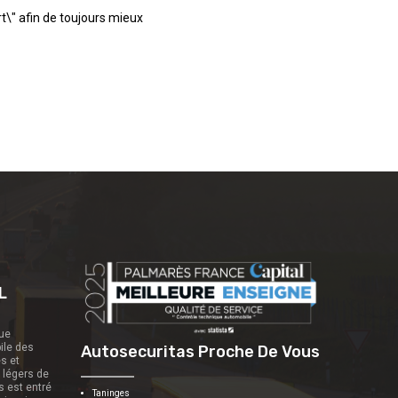
t\" afin de toujours mieux
L
que
ile des
Autosecuritas Proche De Vous
es et
s légers de
s est entré
Taninges