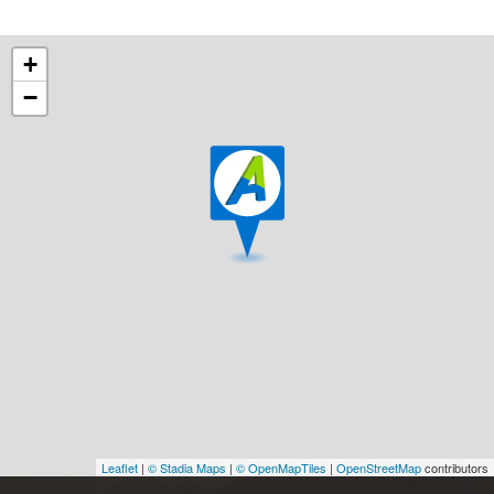
+
−
Leaflet
|
© Stadia Maps
|
© OpenMapTiles
|
OpenStreetMap
contributors